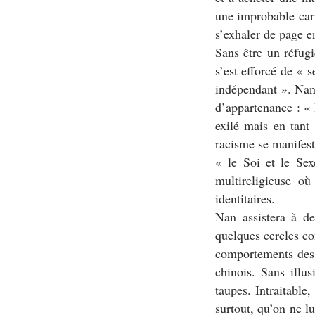
une improbable carr
s’exhaler de page e
Sans être un réfugi
s’est efforcé de «
s
indépendant
». Nan
d’appartenance :
« 
exilé mais en tant
racisme se manifest
«
le Soi et le Sex
multireligieuse où
identitaires.
Nan assistera à de
quelques cercles c
comportements des u
chinois. Sans illus
taupes. Intraitabl
surtout, qu’on ne lu