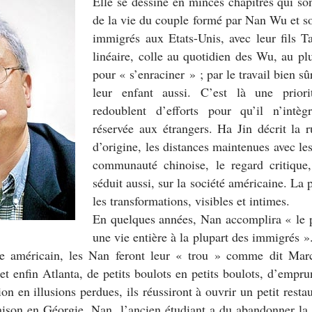
Elle se dessine en minces chapitres qui so
de la vie du couple formé par Nan Wu et s
immigrés aux Etats-Unis, avec leur fils Ta
linéaire, colle au quotidien des Wu, au plu
pour «
s’enraciner
» ; par le travail bien sû
leur enfant aussi. C’est là une priori
redoublent d’efforts pour qu’il n’intè
réservée aux étrangers. Ha Jin décrit la r
d’origine, les distances maintenues avec les
communauté chinoise, le regard critique
séduit aussi, sur la société américaine. La p
les transformations, visibles et intimes.
En quelques années, Nan accomplira «
le 
une vie entière à la plupart des immigrés
»
êve américain, les Nan feront leur «
trou
» comme dit Marc
 enfin Atlanta, de petits boulots en petits boulots, d’emprun
on en illusions perdues, ils réussiront à ouvrir un petit resta
ison en Géorgie. Nan, l’ancien étudiant a du abandonner la 