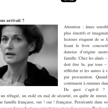
ous arrivait ?
Attention : âmes sensibl
plus émotifs et imaginat
lecteurs risquent de se f
lisant le livre concoct
danoise d’origine austr
famille. Chez les aînés – 
doit être lu, par tous –
réfléchir et les autres à
par procuration. Quand 
continuent à ruminer dans
De quoi s’agit-il ?
 un réfugié, un exilé en mal de sécurité, en quête de mieux 
 famille française, oui ! oui ! française. Persécutée dans s