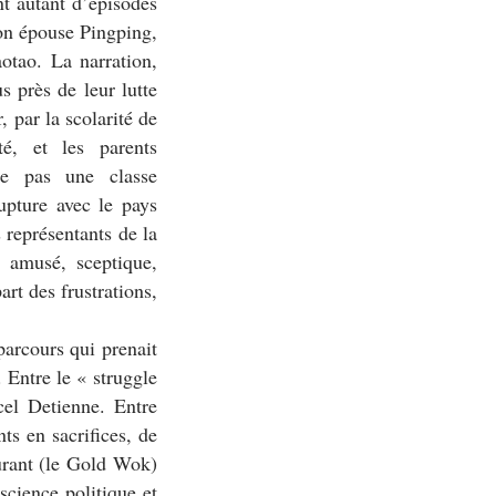
nt autant d’épisodes
on épouse Pingping,
otao. La narration,
s près de leur lutte
r, par la scolarité de
té, et les parents
gre pas une classe
upture avec le pays
 représentants de la
, amusé, sceptique,
art des frustrations,
parcours qui prenait
. Entre le « struggle
el Detienne. Entre
ts en sacrifices, de
urant (le
Gold Wok
)
science politique et