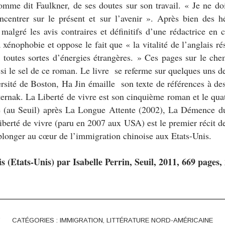
omme dit Faulkner, de ses doutes sur son travail. «
Je ne do
centrer sur le présent et sur l’avenir
». Après bien des hés
 malgré les avis contraires et définitifs d’une rédactrice en
a xénophobie et oppose le fait que «
la vitalité de l’anglais ré
 toutes sortes d’énergies étrangères
. » Ces pages sur le che
si le sel de ce roman. Le livre se referme sur quelques uns d
ersité de Boston, Ha Jin émaille son texte de références à de
ternak.
La Liberté de vivre
est son cinquième roman et le quat
e (au Seuil) après La Longue Attente (2002), La Démence d
iberté de vivre
(paru en 2007 aux USA) est le premier récit de 
plonger au cœur de l’immigration chinoise aux Etats-Unis.
is (Etats-Unis) par Isabelle Perrin, Seuil, 2011, 669 pages,
CATÉGORIES :
IMMIGRATION
,
LITTÉRATURE NORD-AMÉRICAINE