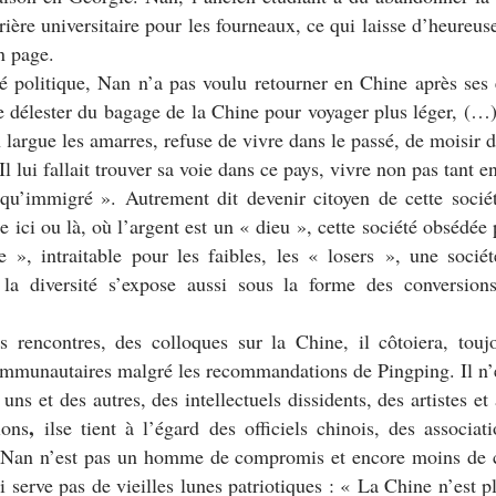
ière universitaire pour les fourneaux, ce qui laisse d’heureus
n page.
é politique, Nan n’a pas voulu retourner en Chine après ses é
e délester du bagage de la Chine pour voyager plus léger, (
 largue les amarres, refuse de vivre dans le passé, de moisi
Il lui fallait trouver sa voie dans ce pays, vivre non pas tant e
 qu’immigré
». Autrement dit devenir citoyen de cette socié
e ici ou là, où l’argent est un «
dieu
», cette société obsédée
e
», intraitable pour les faibles, les «
losers
», une sociét
 la diversité s’expose aussi sous la forme des conversion
s rencontres, des colloques sur la Chine, il côtoiera, toujo
ommunautaires malgré les recommandations de Pingping. Il n’e
ns et des autres, des intellectuels dissidents, des artistes e
,
ions
ilse tient à l’égard des officiels chinois, des associati
e, Nan n’est pas un homme de compromis et encore moins de
i serve pas de vieilles lunes patriotiques : «
La Chine n’est p