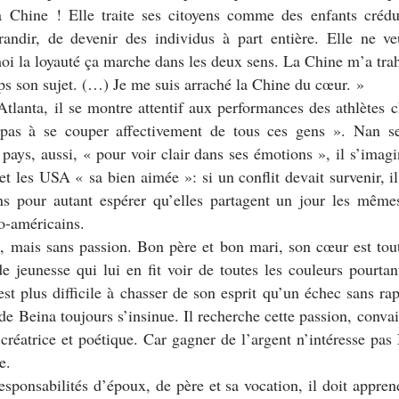
a Chine ! Elle traite ses citoyens comme des enfants créd
ndir, de devenir des individus à part entière. Elle ne v
i la loyauté ça marche dans les deux sens. La Chine m’a trahi
ps son sujet. (…) Je me suis arraché la Chine du cœur.
»
tlanta, il se montre attentif aux performances des athlètes 
t pas à se couper affectivement de tous ces gens
». Nan se
 pays, aussi, «
pour voir clair dans ses émotions
», il s’imag
 et les USA «
sa bien aimée
»: si un conflit devait survenir, 
s pour autant espérer qu’elles partagent un jour les même
o-américains.
 mais sans passion. Bon père et bon mari, son cœur est tout
 jeunesse qui lui en fit voir de toutes les couleurs pourtan
t plus difficile à chasser de son esprit qu’un échec sans rap
de Beina toujours s’insinue. Il recherche cette passion, convain
créatrice et poétique. Car gagner de l’argent n’intéresse pas
e.
 responsabilités d’époux, de père et sa vocation, il doit appren