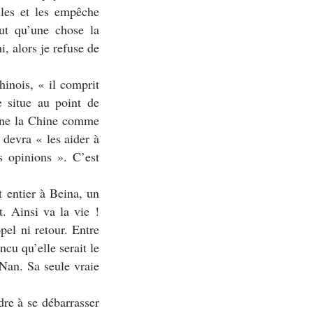
ules et les empêche
eut qu’une chose la
, alors je refuse de
chinois, «
il comprit
 situe au point de
ine la Chine comme
il devra
« les aider à
s opinions
». C’est
 entier à Beina, un
t. Ainsi va la vie !
pel ni retour. Entre
cu qu’elle serait le
 Nan. Sa seule vraie
dre à se débarrasser