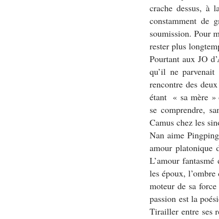
crache dessus, à l
constamment de gra
soumission. Pour mo
rester plus longtem
Pourtant aux JO d’A
qu’il ne parvenai
rencontre des deux
étant «
sa mère
»
se comprendre, san
Camus chez les sin
Nan aime Pingping,
amour platonique de
L’amour fantasmé es
les époux, l’ombre 
moteur de sa force 
passion est la poési
Tirailler entre ses