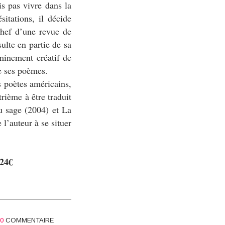
is pas vivre dans la
itations, il décide
 chef d’une revue de
sulte en partie de sa
minement créatif de
e ses poèmes.
s poètes américains,
rième à être traduit
u sage (2004) et La
l’auteur à se situer
 24€
0
COMMENTAIRE