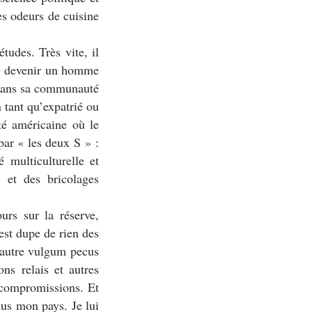
es odeurs de cuisine
tudes. Très vite, il
…) devenir un homme
r dans sa communauté
n tant qu’expatrié ou
té américaine où le
 par «
les deux S
» :
é multiculturelle et
s et des bricolages
urs sur la réserve,
st dupe de rien des
t autre vulgum pecus
ons relais et autres
 compromissions. Et
lus mon pays. Je lui