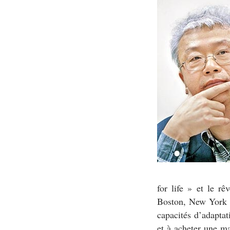
for life » et le r
Boston, New York et
capacités d’adaptati
et à acheter une ma