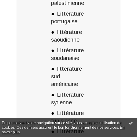
palestinienne
Littérature
portugaise
littérature
saoudienne
Littérature
soudanaise
littérature
sud
américaine
Littérature
syrienne
Littérature
tunisienne
En poursuivant votre navigation sur ce site, vous acceptez l'utilisation de
cookies. Ces derniers assurent le bon fonctionnement de nos services.
En
Littérature
savoir plus
.