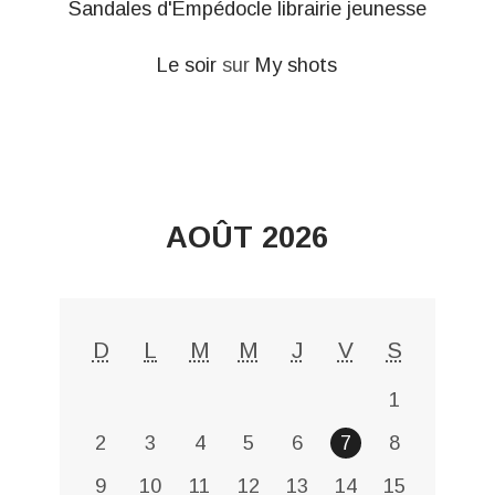
Sandales d'Empédocle librairie jeunesse
Le soir
sur
My shots
AOÛT 2026
D
L
M
M
J
V
S
1
2
3
4
5
6
7
8
9
10
11
12
13
14
15