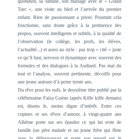
quotidien, sa famille, son mariage avec le «
Grand
Turc
», une visite au bled et l’arrivée du premier
enfant. Rien de passionnant a priori. Pourtant cela
fonctionne, sans doute grâce à la pertinence des
propos, souvent intelligents et subtils, à la qualité de
l’observation (le collège, les profs, les élèves,
l’actualité...) et aussi au style : pas trop « cité » juste
ce qu’il faut, nerveux et dynamique avec souvent des
formules et des dialogues à la Audiard. Pas mal du
tout et l’analyse, souvent pertinente, décoiffe pour
une jeune auteure d’à peine trente ans.
Du rêve pour les oufs
, le deuxième titre publié par la
célébrissime Faïza Guène (après
Kiffe kiffe demain
)
est, disons le, moins digne d’intérêt. Entre ces
copines et ses rêves d’amour, à vingt-quatre ans
Alhème porte sur ses épaules ce qui lui reste de
famille (un père malade et un jeune frère qui flirte
avec la délinquance) et porte son regard sur le