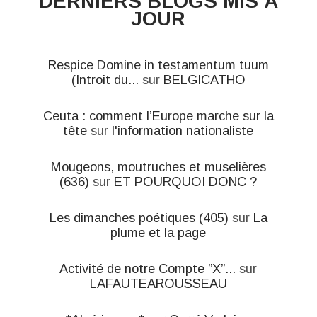
DERNIERS BLOGS MIS À
JOUR
Respice Domine in testamentum tuum
(Introit du...
sur
BELGICATHO
Ceuta : comment l’Europe marche sur la
tête
sur
l'information nationaliste
Mougeons, moutruches et muselières
(636)
sur
ET POURQUOI DONC ?
Les dimanches poétiques (405)
sur
La
plume et la page
Activité de notre Compte ”X”...
sur
LAFAUTEAROUSSEAU