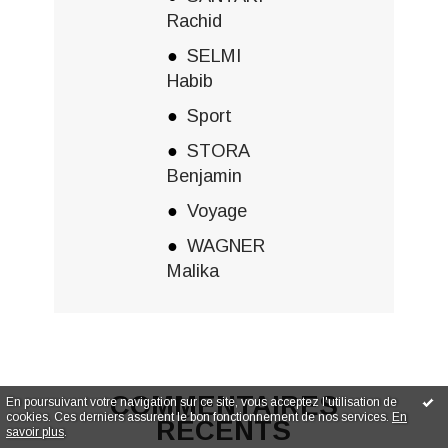
Rachid
SELMI
Habib
Sport
STORA
Benjamin
Voyage
WAGNER
Malika
COMMENTAIRES
En poursuivant votre navigation sur ce site, vous acceptez l'utilisation de
cookies. Ces derniers assurent le bon fonctionnement de nos services.
En
RÉCENTS
savoir plus
.