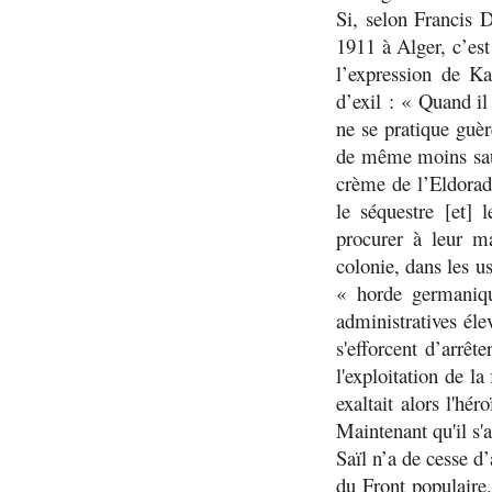
Si, selon Francis 
1911 à Alger, c’es
l’expression de Ka
d’exil : «
Quand il 
ne se pratique guè
de même moins sauv
crème de l’Eldora
le séquestre [et]
procurer à leur m
colonie, dans les u
« horde germaniq
administratives éle
s'efforcent d’arrêt
l'exploitation de l
exaltait alors l'hé
Maintenant qu'il s'a
Saïl n’a de cesse d’
du Front populaire