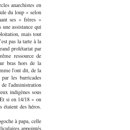
cles anarchistes en
ule du loup
» selon
nant ses « frères »
s une assistance qui
oitation, mais tout
est pas la tarte à la
rand prolétariat par
prême ressource de
ur bras hors de la
mme l'ont dit, de la
 par les barricades
 de l'administration
ureux indigènes sous
Et si en 14/18 «
on
s étaient des héros.
gogoche à papa, celle
lliculaires appointés