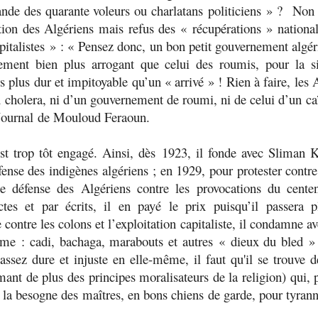
ande des quarante voleurs ou charlatans
politiciens
» ? Non !
ation des Algériens mais refus des « récupérations » nationa
pitalistes
» : «
Pensez donc, un bon petit gouvernement algéri
nement bien plus arrogant que celui des roumis, pour la s
rs plus dur et impitoyable qu’un « arrivé » ! Rien à faire, les
du cholera, ni d’un gouvernement de roumi, ni de celui d’un ca
Journal
de Mouloud Feraoun.
t trop tôt engagé. Ainsi, dès 1923, il fonde avec Sliman
fense des indigènes algériens ; en 1929, pour protester contre 
e défense des Algériens contre les provocations du cente
tes et par écrits, il en payé le prix puisqu’il passera p
 contre les colons et l’exploitation capitaliste, il condamne 
ime : cadi, bachaga, marabouts et autres «
dieux du bled
»
 assez dure et injuste en elle-même, il faut qu'il se trouve 
mant de plus des principes moralisateurs de la religion) qui
 la besogne des maîtres, en bons chiens de garde, pour tyranni