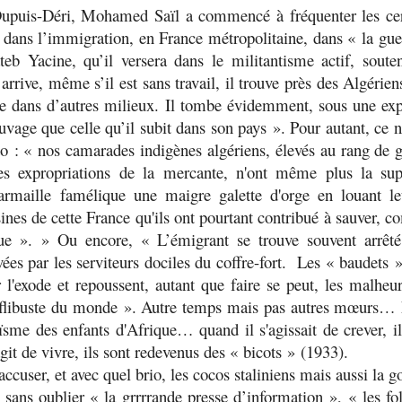
Dupuis-Déri, Mohamed Saïl a commencé à fréquenter les cer
t dans l’immigration, en France métropolitaine, dans «
la gue
teb Yacine, qu’il versera dans le militantisme actif, soute
arrive, même s’il est sans travail, il trouve près des Algérien
re dans d’autres milieux. Il tombe évidemment, sous une expl
age que celle qu’il subit dans son pays
». Pour autant, ce n’
do : «
nos camarades indigènes algériens, élevés au rang de g
 les expropriations de la mercante, n'ont même plus la su
armaille famélique une maigre galette d'orge en louant le
sines de cette France qu'ils ont pourtant contribué à sauver, co
ue
». » Ou encore, «
L’émigrant se trouve souvent arrêté
vées par les serviteurs dociles du coffre-fort. Les « baudets »
er l'exode et repoussent, autant que faire se peut, les malhe
a flibuste du monde
». Autre temps mais pas autres mœurs… 
roïsme des enfants d'Afrique… quand il s'agissait de crever, il
git de vivre, ils sont redevenus des « bicots »
(1933).
accuser, et avec quel brio, les cocos staliniens mais aussi la 
, sans oublier «
la grrrrande presse d’information
», «
les fo