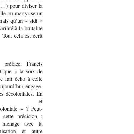
(…) pour diviser la
lle ou martyrise un
 mais qu’un « sidi »
rilité à la brutalité
 Tout cela est écrit
 préface, Francis
it que «
la voix de
le fait écho à celle
aujourd’hui engagé-
tes décoloniales. En
ent et
oloniale
» ? Peut-
 cette précision :
 ménage avec la
isation et autre