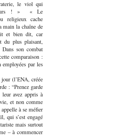
aterie, le viol qui
ujours ! » « Le
ou religieux cache
sa main la chaîne de
it et bien dit, car
 du plus plaisant,
ur. Dans son combat
 cette comparaison :
n employées par les
 jour (l’ENA, créée
rde : “
Prenez garde
 leur avez appris à
a vie, et non comme
appelle à se méfier
ïl, qui s’est engagé
tariste mais surtout
lisme – à commencer