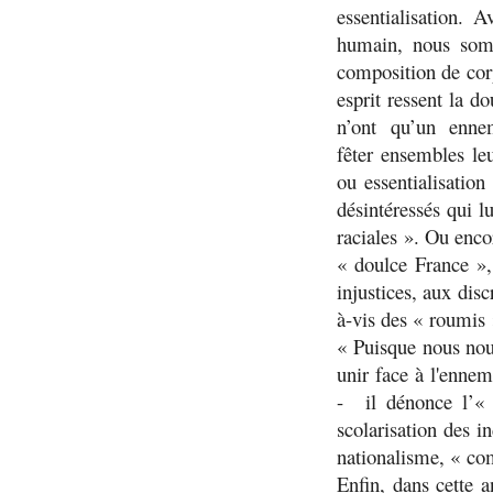
essentialisation. 
humain, nous som
composition de corp
esprit ressent la do
n’ont qu’un ennem
fêter ensembles le
ou essentialisation
désintéressés qui lu
raciales
». Ou encor
« doulce France
»
injustices, aux dis
à-vis des « roumis
«
Puisque nous nou
unir face à l'enne
- il dénonce l’
scolarisation des i
nationalisme, «
com
Enfin, dans cette 