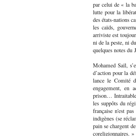
par celui de «
la b
lutte pour la libér
des états-nations ca
les caïds, gouver
arriviste est toujou
ni de la peste, ni 
quelques notes du
Mohamed Saïl, s’es
d’action pour la dé
lance le Comité d
engagement, en ac
prison… Intraitable
les suppôts du rég
française n'est pas
indigènes (se récla
pain se chargent de
coreligionnaires.
»