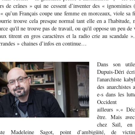
rs de crânes
» qui ne cessent d’inventer des «
ignominies 
: «
qu’un Français coupe une femme en morceaux, viole sa fi
ourrie trouve cela presque normal tant elle en a l'habitude,
rce qu'il ne trouve pas de travail, ou qu'il oppose un peu de vi
naux titrent en gros caractères et la radio crie au scandale
».
rrandes »
chaines d’infos en continue…
Dans son utile
Dupuis-Déri écr
l'anarchiste kaby
des anarchistes 
e-s dans les lut
Occid
ailleurs
».«
Déc
être. Mais avec
chez Saïl, en
histe Madeleine Sagot, point d’ambigüité, de victim