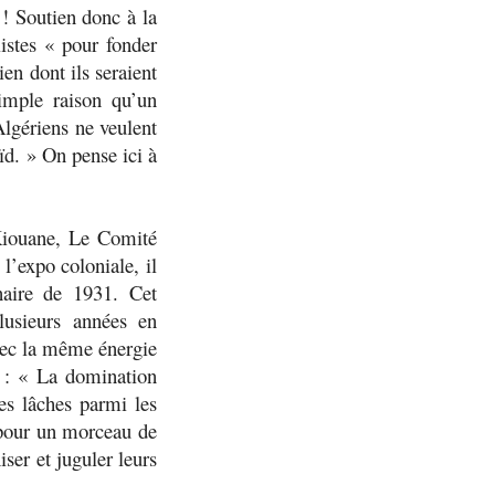
 Soutien donc à la
listes «
pour fonder
en dont ils seraient
imple raison qu’un
 Algériens ne veulent
ïd
. » On pense ici à
 Kiouane, Le Comité
l’expo coloniale, il
naire de 1931. Cet
lusieurs années en
avec la même énergie
 : «
La domination
des lâches parmi les
, pour un morceau de
ser et juguler leurs