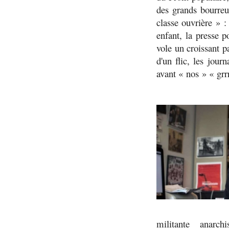
des grands bourreu
classe ouvrière
» 
enfant, la presse p
vole un croissant pa
d'un flic, les jour
avant « nos » «
grr
militante anarc