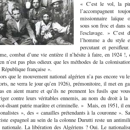
«
C’est le vol, la pir
l’accompagnent to
missionnaire laïque 
sous son froc et dans 
l'esclavage
. » C’est d
l’homme a du style et
percutant et persifle
sme, combat d’une vie entière il n’hésite à faire, en 1924 !,
ien n’est pas plus odieux que les méthodes de la colonisatio
a République française
».
rs que le mouvement national algérien n’a pas encore vu le
rts, ne verra le jour qu’en 1926), prémonitoire, il met en ga
ias en aient marre et qu’ils ne prennent les fusils que vous
riger contre leurs véritables ennemis, au nom du droit à l
oi-disant patrie marâtre et criminelle.
» Mais, en 1951, il en 
ionalistes
», des «
canailles prétendants à la couronne ».
Sa
sciste espagnol au sein de la colonne Durutti reste un antimili
ée nationale. La libération des Algériens ? Oui. Le nationa