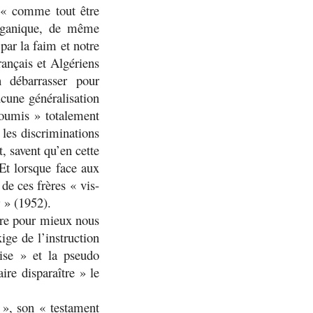
e «
comme tout être
rganique, de même
par la faim et notre
rançais et Algériens
n débarrasser pour
ucune généralisation
roumis » totalement
e les discriminations
, savent qu’en cette
Et lorsque face aux
de ces frères «
vis-
» (1952).
dre pour mieux nous
ige de l’instruction
aise
» et la pseudo
aire disparaître
» le
», son «
testament