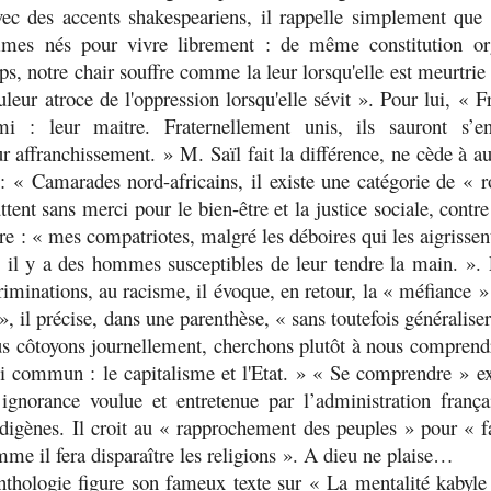
Avec des accents shakespeariens, il rappelle simplement qu
mes nés pour vivre librement : de même constitution o
s, notre chair souffre comme la leur lorsqu'elle est meurtrie 
uleur atroce de l'oppression lorsqu'elle sévit
». Pour lui, «
F
i : leur maitre. Fraternellement unis, ils sauront s’e
ur affranchissement
. » M. Saïl fait la différence, ne cède à a
 : «
Camarades nord-africains, il existe une catégorie de « 
ttent sans merci pour le bien-être et la justice sociale, contr
e : «
mes compatriotes, malgré les déboires qui les aigrissent
,
il y a des hommes susceptibles de leur tendre la main.
». 
criminations, au racisme, il évoque, en retour, la «
méfiance
» 
», il précise, dans une parenthèse, «
sans toutefois généraliser
s côtoyons journellement, cherchons plutôt à nous compren
mi commun : le capitalisme et l'Etat.
» «
Se
comprendre
» ex
«
ignorance voulue et entretenue par l’administration franç
ndigènes. Il croit au «
rapprochement des peuples
» pour «
f
me il fera disparaître les religions
». A dieu ne plaise…
anthologie figure son fameux texte sur «
La mentalité kabyle