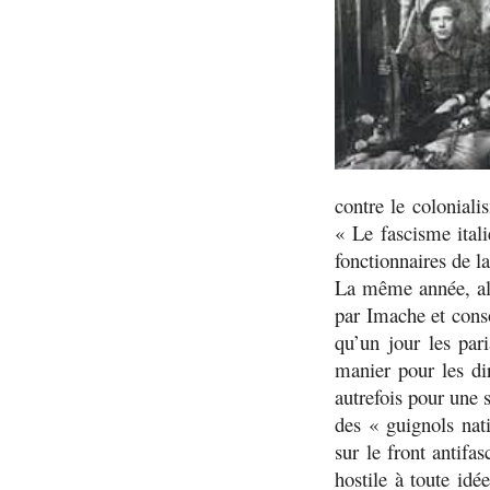
contre le coloniali
«
Le fascisme ital
fonctionnaires de l
La même année, alo
par Imache et conso
qu’un jour les par
manier pour les di
autrefois pour une s
des «
guignols nat
sur le front antifa
hostile à toute id